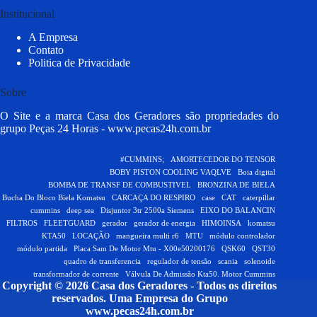
Institucional
A Empresa
Contato
Politica de Privacidade
Sobre
O Site e a marca Casa dos Geradores são propriedades do
grupo Peças 24 Horas -
www.pecas24h.com.br
#CUMMINS;
AMORTECEDOR DO TENSOR
BOBY PISTON COOLING VAQLVE
Boia digital
BOMBA DE TRANSF DE COMBUSTIVEL
BRONZINA DE BIELA
Bucha Do Bloco Biela Komatsu
CARCAÇA DO RESPIRO
case
CAT
caterpillar
cummins
deep sea
Disjuntor 3tr 2500a Siemens
EIXO DO BALANCIN
FILTROS
FLEETGUARD
gerador
gerador de energia
HIMOINSA
komatsu
KTA50
LOCAÇÃO
mangueira multi r6
MTU
módulo controlador
módulo partida
Placa Sam De Motor Mtu - X00e50200176
QSK60
QST30
quadro de transferencia
regulador de tensão
scania
solenoide
transformador de corrente
Válvula De Admissão Kta50. Motor Cummins
Copyright © 2026 Casa dos Geradores - Todos os direitos
reservados.
Uma Empresa do Grupo
www.pecas24h.com.br