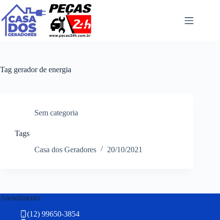
Pular
para
o
conteúdo
Tag
gerador de energia
Sem categoria
Tags
Casa dos Geradores
20/10/2021
Atendimento
(12) 99650-3854