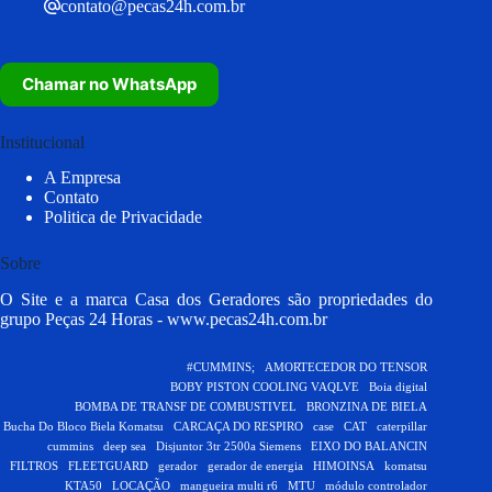
contato@pecas24h.com.br
Chamar no WhatsApp
Institucional
A Empresa
Contato
Politica de Privacidade
Sobre
O Site e a marca Casa dos Geradores são propriedades do
grupo Peças 24 Horas -
www.pecas24h.com.br
#CUMMINS;
AMORTECEDOR DO TENSOR
BOBY PISTON COOLING VAQLVE
Boia digital
BOMBA DE TRANSF DE COMBUSTIVEL
BRONZINA DE BIELA
Bucha Do Bloco Biela Komatsu
CARCAÇA DO RESPIRO
case
CAT
caterpillar
cummins
deep sea
Disjuntor 3tr 2500a Siemens
EIXO DO BALANCIN
FILTROS
FLEETGUARD
gerador
gerador de energia
HIMOINSA
komatsu
KTA50
LOCAÇÃO
mangueira multi r6
MTU
módulo controlador