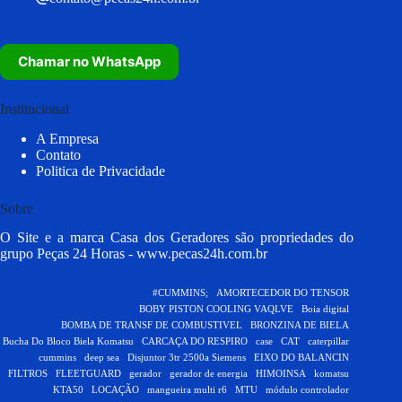
Chamar no WhatsApp
Institucional
A Empresa
Contato
Politica de Privacidade
Sobre
O Site e a marca Casa dos Geradores são propriedades do
grupo Peças 24 Horas -
www.pecas24h.com.br
#CUMMINS;
AMORTECEDOR DO TENSOR
BOBY PISTON COOLING VAQLVE
Boia digital
BOMBA DE TRANSF DE COMBUSTIVEL
BRONZINA DE BIELA
Bucha Do Bloco Biela Komatsu
CARCAÇA DO RESPIRO
case
CAT
caterpillar
cummins
deep sea
Disjuntor 3tr 2500a Siemens
EIXO DO BALANCIN
FILTROS
FLEETGUARD
gerador
gerador de energia
HIMOINSA
komatsu
KTA50
LOCAÇÃO
mangueira multi r6
MTU
módulo controlador