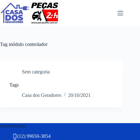
Pular
para
o
conteúdo
Tag
módulo controlador
Sem categoria
Tags
Casa dos Geradores
20/10/2021
Atendimento
(12) 99650-3854