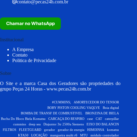
contato@pecas24h.com.br
Chamar no WhatsApp
Institucional
A Empresa
Contato
Politica de Privacidade
Sobre
O Site e a marca Casa dos Geradores são propriedades do
grupo Peças 24 Horas -
www.pecas24h.com.br
#CUMMINS;
AMORTECEDOR DO TENSOR
BOBY PISTON COOLING VAQLVE
Boia digital
BOMBA DE TRANSF DE COMBUSTIVEL
BRONZINA DE BIELA
Bucha Do Bloco Biela Komatsu
CARCAÇA DO RESPIRO
case
CAT
caterpillar
cummins
deep sea
Disjuntor 3tr 2500a Siemens
EIXO DO BALANCIN
FILTROS
FLEETGUARD
gerador
gerador de energia
HIMOINSA
komatsu
KTA50
LOCAÇÃO
mangueira multi r6
MTU
módulo controlador