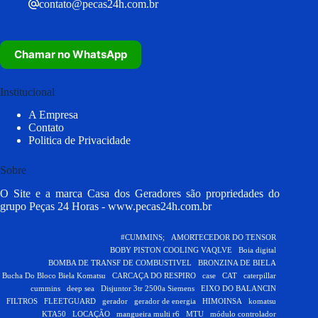
contato@pecas24h.com.br
Chamar no WhatsApp
Institucional
A Empresa
Contato
Politica de Privacidade
Sobre
O Site e a marca Casa dos Geradores são propriedades do
grupo Peças 24 Horas -
www.pecas24h.com.br
#CUMMINS;
AMORTECEDOR DO TENSOR
BOBY PISTON COOLING VAQLVE
Boia digital
BOMBA DE TRANSF DE COMBUSTIVEL
BRONZINA DE BIELA
Bucha Do Bloco Biela Komatsu
CARCAÇA DO RESPIRO
case
CAT
caterpillar
cummins
deep sea
Disjuntor 3tr 2500a Siemens
EIXO DO BALANCIN
FILTROS
FLEETGUARD
gerador
gerador de energia
HIMOINSA
komatsu
KTA50
LOCAÇÃO
mangueira multi r6
MTU
módulo controlador