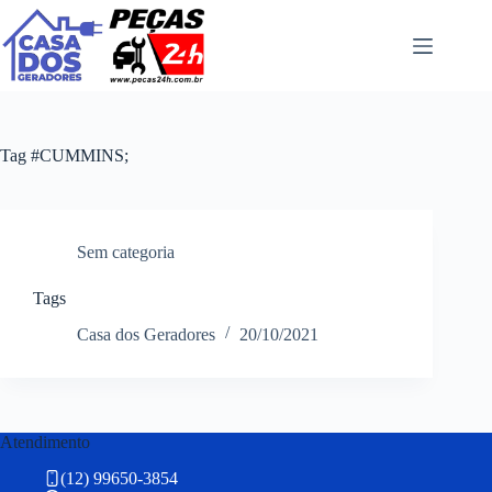
Pular
para
o
conteúdo
Tag
#CUMMINS;
Sem categoria
Tags
Casa dos Geradores
20/10/2021
Atendimento
(12) 99650-3854