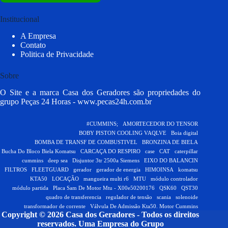
Institucional
A Empresa
Contato
Politica de Privacidade
Sobre
O Site e a marca Casa dos Geradores são propriedades do
grupo Peças 24 Horas -
www.pecas24h.com.br
#CUMMINS;
AMORTECEDOR DO TENSOR
BOBY PISTON COOLING VAQLVE
Boia digital
BOMBA DE TRANSF DE COMBUSTIVEL
BRONZINA DE BIELA
Bucha Do Bloco Biela Komatsu
CARCAÇA DO RESPIRO
case
CAT
caterpillar
cummins
deep sea
Disjuntor 3tr 2500a Siemens
EIXO DO BALANCIN
FILTROS
FLEETGUARD
gerador
gerador de energia
HIMOINSA
komatsu
KTA50
LOCAÇÃO
mangueira multi r6
MTU
módulo controlador
módulo partida
Placa Sam De Motor Mtu - X00e50200176
QSK60
QST30
quadro de transferencia
regulador de tensão
scania
solenoide
transformador de corrente
Válvula De Admissão Kta50. Motor Cummins
Copyright © 2026 Casa dos Geradores - Todos os direitos
reservados.
Uma Empresa do Grupo