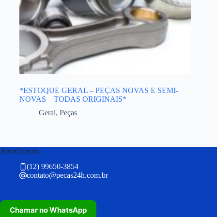
*ESTOQUE GERAL – PEÇAS NOVAS E SEMI-
NOVAS – TODAS ORIGINAIS*
Geral
,
Peças
Atendimento
(12) 99650-3854
contato@pecas24h.com.br
Chamar no WhatsApp