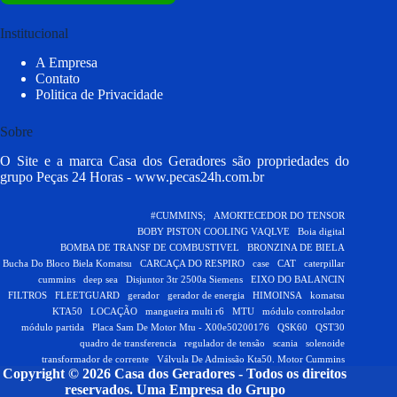
Institucional
A Empresa
Contato
Politica de Privacidade
Sobre
O Site e a marca Casa dos Geradores são propriedades do
grupo Peças 24 Horas -
www.pecas24h.com.br
#CUMMINS;
AMORTECEDOR DO TENSOR
BOBY PISTON COOLING VAQLVE
Boia digital
BOMBA DE TRANSF DE COMBUSTIVEL
BRONZINA DE BIELA
Bucha Do Bloco Biela Komatsu
CARCAÇA DO RESPIRO
case
CAT
caterpillar
cummins
deep sea
Disjuntor 3tr 2500a Siemens
EIXO DO BALANCIN
FILTROS
FLEETGUARD
gerador
gerador de energia
HIMOINSA
komatsu
KTA50
LOCAÇÃO
mangueira multi r6
MTU
módulo controlador
módulo partida
Placa Sam De Motor Mtu - X00e50200176
QSK60
QST30
quadro de transferencia
regulador de tensão
scania
solenoide
transformador de corrente
Válvula De Admissão Kta50. Motor Cummins
Copyright © 2026 Casa dos Geradores - Todos os direitos
reservados.
Uma Empresa do Grupo