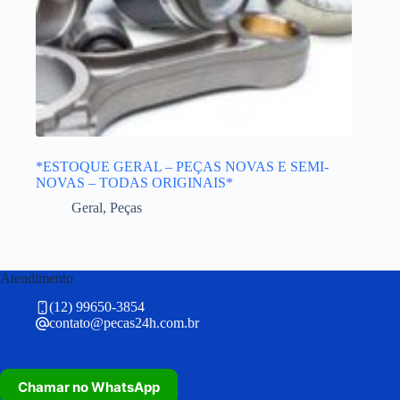
*ESTOQUE GERAL – PEÇAS NOVAS E SEMI-
NOVAS – TODAS ORIGINAIS*
Geral
,
Peças
Atendimento
(12) 99650-3854
contato@pecas24h.com.br
Chamar no WhatsApp