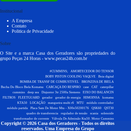
Institucional
A Empresa
Contato
Politica de Privacidade
Sobre
O Site e a marca Casa dos Geradores são propriedades do
grupo Peças 24 Horas -
www.pecas24h.com.br
#CUMMINS;
AMORTECEDOR DO TENSOR
BOBY PISTON COOLING VAQLVE
Boia digital
BOMBA DE TRANSF DE COMBUSTIVEL
BRONZINA DE BIELA
Bucha Do Bloco Biela Komatsu
CARCAÇA DO RESPIRO
case
CAT
caterpillar
cummins
deep sea
Disjuntor 3tr 2500a Siemens
EIXO DO BALANCIN
FILTROS
FLEETGUARD
gerador
gerador de energia
HIMOINSA
komatsu
KTA50
LOCAÇÃO
mangueira multi r6
MTU
módulo controlador
módulo partida
Placa Sam De Motor Mtu - X00e50200176
QSK60
QST30
quadro de transferencia
regulador de tensão
scania
solenoide
transformador de corrente
Válvula De Admissão Kta50. Motor Cummins
Copyright © 2026 Casa dos Geradores - Todos os direitos
reservados.
Uma Empresa do Grupo