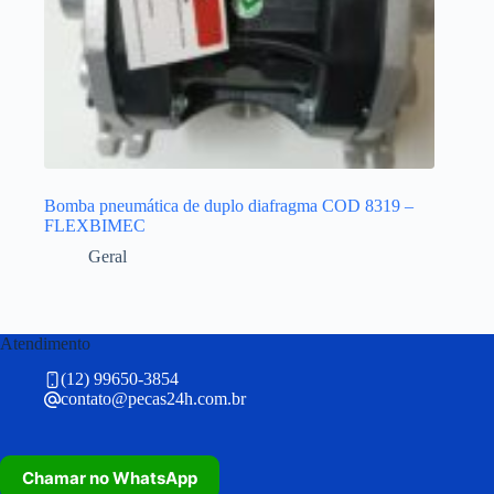
Bomba pneumática de duplo diafragma COD 8319 –
FLEXBIMEC
Geral
Atendimento
(12) 99650-3854
contato@pecas24h.com.br
Chamar no WhatsApp