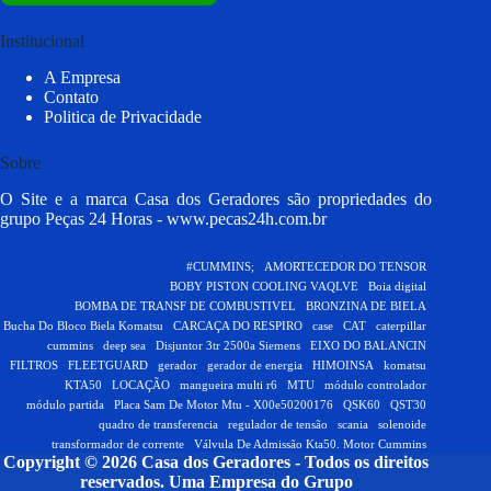
Institucional
A Empresa
Contato
Politica de Privacidade
Sobre
O Site e a marca Casa dos Geradores são propriedades do
grupo Peças 24 Horas -
www.pecas24h.com.br
#CUMMINS;
AMORTECEDOR DO TENSOR
BOBY PISTON COOLING VAQLVE
Boia digital
BOMBA DE TRANSF DE COMBUSTIVEL
BRONZINA DE BIELA
Bucha Do Bloco Biela Komatsu
CARCAÇA DO RESPIRO
case
CAT
caterpillar
cummins
deep sea
Disjuntor 3tr 2500a Siemens
EIXO DO BALANCIN
FILTROS
FLEETGUARD
gerador
gerador de energia
HIMOINSA
komatsu
KTA50
LOCAÇÃO
mangueira multi r6
MTU
módulo controlador
módulo partida
Placa Sam De Motor Mtu - X00e50200176
QSK60
QST30
quadro de transferencia
regulador de tensão
scania
solenoide
transformador de corrente
Válvula De Admissão Kta50. Motor Cummins
Copyright © 2026 Casa dos Geradores - Todos os direitos
reservados.
Uma Empresa do Grupo