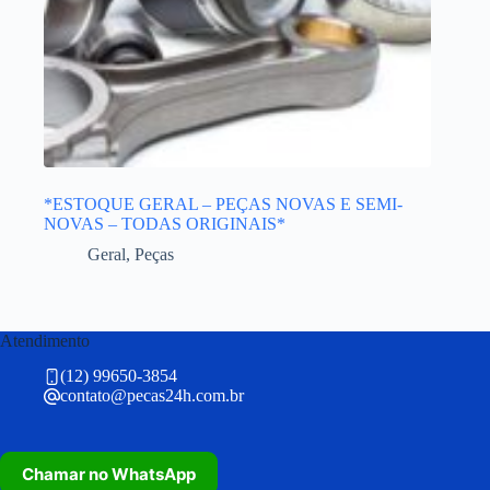
*ESTOQUE GERAL – PEÇAS NOVAS E SEMI-
NOVAS – TODAS ORIGINAIS*
Geral
,
Peças
Atendimento
(12) 99650-3854
contato@pecas24h.com.br
Chamar no WhatsApp