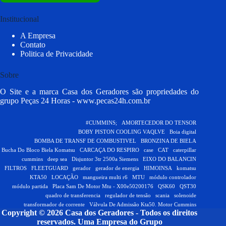
Institucional
A Empresa
Contato
Politica de Privacidade
Sobre
O Site e a marca Casa dos Geradores são propriedades do
grupo Peças 24 Horas -
www.pecas24h.com.br
#CUMMINS;
AMORTECEDOR DO TENSOR
BOBY PISTON COOLING VAQLVE
Boia digital
BOMBA DE TRANSF DE COMBUSTIVEL
BRONZINA DE BIELA
Bucha Do Bloco Biela Komatsu
CARCAÇA DO RESPIRO
case
CAT
caterpillar
cummins
deep sea
Disjuntor 3tr 2500a Siemens
EIXO DO BALANCIN
FILTROS
FLEETGUARD
gerador
gerador de energia
HIMOINSA
komatsu
KTA50
LOCAÇÃO
mangueira multi r6
MTU
módulo controlador
módulo partida
Placa Sam De Motor Mtu - X00e50200176
QSK60
QST30
quadro de transferencia
regulador de tensão
scania
solenoide
transformador de corrente
Válvula De Admissão Kta50. Motor Cummins
Copyright © 2026 Casa dos Geradores - Todos os direitos
reservados.
Uma Empresa do Grupo