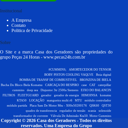
Institucional
A Empresa
Contato
Politica de Privacidade
Sobre
O Site e a marca Casa dos Geradores são propriedades do
grupo Peças 24 Horas -
www.pecas24h.com.br
#CUMMINS;
AMORTECEDOR DO TENSOR
BOBY PISTON COOLING VAQLVE
Boia digital
BOMBA DE TRANSF DE COMBUSTIVEL
BRONZINA DE BIELA
Bucha Do Bloco Biela Komatsu
CARCAÇA DO RESPIRO
case
CAT
caterpillar
cummins
deep sea
Disjuntor 3tr 2500a Siemens
EIXO DO BALANCIN
FILTROS
FLEETGUARD
gerador
gerador de energia
HIMOINSA
komatsu
KTA50
LOCAÇÃO
mangueira multi r6
MTU
módulo controlador
módulo partida
Placa Sam De Motor Mtu - X00e50200176
QSK60
QST30
quadro de transferencia
regulador de tensão
scania
solenoide
transformador de corrente
Válvula De Admissão Kta50. Motor Cummins
Copyright © 2026 Casa dos Geradores - Todos os direitos
reservados.
Uma Empresa do Grupo