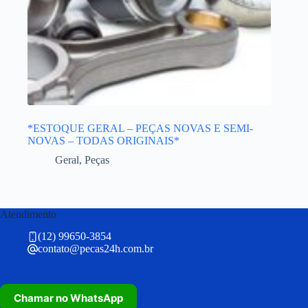
*ESTOQUE GERAL – PEÇAS NOVAS E SEMI-
NOVAS – TODAS ORIGINAIS*
Geral
,
Peças
Atendimento
(12) 99650-3854
contato@pecas24h.com.br
Chamar no WhatsApp