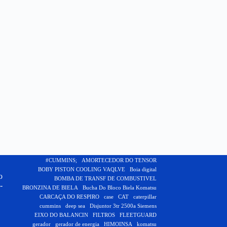
#CUMMINS;
AMORTECEDOR DO TENSOR
BOBY PISTON COOLING VAQLVE
Boia digital
o
BOMBA DE TRANSF DE COMBUSTIVEL
-
BRONZINA DE BIELA
Bucha Do Bloco Biela Komatsu
CARCAÇA DO RESPIRO
case
CAT
caterpillar
cummins
deep sea
Disjuntor 3tr 2500a Siemens
EIXO DO BALANCIN
FILTROS
FLEETGUARD
gerador
gerador de energia
HIMOINSA
komatsu