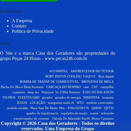
Institucional
A Empresa
Contato
Politica de Privacidade
Sobre
O Site e a marca Casa dos Geradores são propriedades do
grupo Peças 24 Horas -
www.pecas24h.com.br
#CUMMINS;
AMORTECEDOR DO TENSOR
BOBY PISTON COOLING VAQLVE
Boia digital
BOMBA DE TRANSF DE COMBUSTIVEL
BRONZINA DE BIELA
Bucha Do Bloco Biela Komatsu
CARCAÇA DO RESPIRO
case
CAT
caterpillar
cummins
deep sea
Disjuntor 3tr 2500a Siemens
EIXO DO BALANCIN
FILTROS
FLEETGUARD
gerador
gerador de energia
HIMOINSA
komatsu
KTA50
LOCAÇÃO
mangueira multi r6
MTU
módulo controlador
módulo partida
Placa Sam De Motor Mtu - X00e50200176
QSK60
QST30
quadro de transferencia
regulador de tensão
scania
solenoide
transformador de corrente
Válvula De Admissão Kta50. Motor Cummins
Copyright © 2026 Casa dos Geradores - Todos os direitos
reservados.
Uma Empresa do Grupo