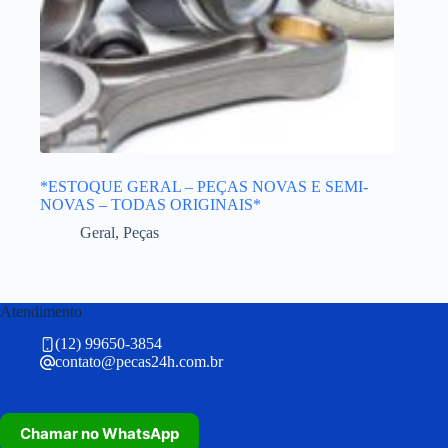
*ESTOQUE GERAL – PEÇAS NOVAS E SEMI-
NOVAS – TODAS ORIGINAIS*
Geral
,
Peças
Atendimento
(12) 99650-3854
contato@pecas24h.com.br
Chamar no WhatsApp