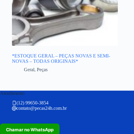
*ESTOQUE GERAL – PEÇAS NOVAS E SEMI-
NOVAS – TODAS ORIGINAIS*
Geral
,
Peças
Atendimento
(12) 99650-3854
contato@pecas24h.com.br
Chamar no WhatsApp