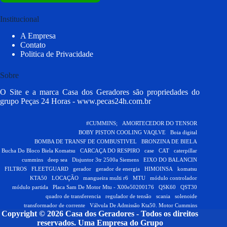
Institucional
A Empresa
Contato
Politica de Privacidade
Sobre
O Site e a marca Casa dos Geradores são propriedades do
grupo Peças 24 Horas -
www.pecas24h.com.br
#CUMMINS;
AMORTECEDOR DO TENSOR
BOBY PISTON COOLING VAQLVE
Boia digital
BOMBA DE TRANSF DE COMBUSTIVEL
BRONZINA DE BIELA
Bucha Do Bloco Biela Komatsu
CARCAÇA DO RESPIRO
case
CAT
caterpillar
cummins
deep sea
Disjuntor 3tr 2500a Siemens
EIXO DO BALANCIN
FILTROS
FLEETGUARD
gerador
gerador de energia
HIMOINSA
komatsu
KTA50
LOCAÇÃO
mangueira multi r6
MTU
módulo controlador
módulo partida
Placa Sam De Motor Mtu - X00e50200176
QSK60
QST30
quadro de transferencia
regulador de tensão
scania
solenoide
transformador de corrente
Válvula De Admissão Kta50. Motor Cummins
Copyright © 2026 Casa dos Geradores - Todos os direitos
reservados.
Uma Empresa do Grupo