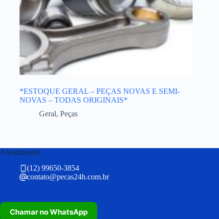
*ESTOQUE GERAL – PEÇAS NOVAS E SEMI-
NOVAS – TODAS ORIGINAIS*
Geral
,
Peças
Atendimento
(12) 99650-3854
contato@pecas24h.com.br
Chamar no WhatsApp