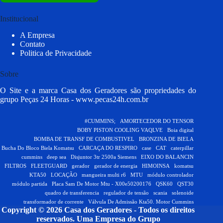
Institucional
A Empresa
Contato
Politica de Privacidade
Sobre
O Site e a marca Casa dos Geradores são propriedades do
grupo Peças 24 Horas -
www.pecas24h.com.br
#CUMMINS;
AMORTECEDOR DO TENSOR
BOBY PISTON COOLING VAQLVE
Boia digital
BOMBA DE TRANSF DE COMBUSTIVEL
BRONZINA DE BIELA
Bucha Do Bloco Biela Komatsu
CARCAÇA DO RESPIRO
case
CAT
caterpillar
cummins
deep sea
Disjuntor 3tr 2500a Siemens
EIXO DO BALANCIN
FILTROS
FLEETGUARD
gerador
gerador de energia
HIMOINSA
komatsu
KTA50
LOCAÇÃO
mangueira multi r6
MTU
módulo controlador
módulo partida
Placa Sam De Motor Mtu - X00e50200176
QSK60
QST30
quadro de transferencia
regulador de tensão
scania
solenoide
transformador de corrente
Válvula De Admissão Kta50. Motor Cummins
Copyright © 2026 Casa dos Geradores - Todos os direitos
reservados.
Uma Empresa do Grupo