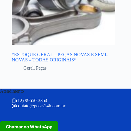
*ESTOQUE GERAL – PEÇAS NOVAS E SEMI-
NOVAS – TODAS ORIGINAIS*
Geral
,
Peças
Atendimento
(12) 99650-3854
contato@pecas24h.com.br
Chamar no WhatsApp