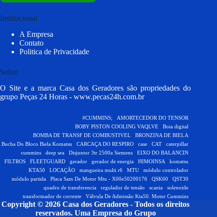
Institucional
A Empresa
Contato
Politica de Privacidade
Sobre
O Site e a marca Casa dos Geradores são propriedades do
grupo Peças 24 Horas -
www.pecas24h.com.br
#CUMMINS;
AMORTECEDOR DO TENSOR
BOBY PISTON COOLING VAQLVE
Boia digital
BOMBA DE TRANSF DE COMBUSTIVEL
BRONZINA DE BIELA
Bucha Do Bloco Biela Komatsu
CARCAÇA DO RESPIRO
case
CAT
caterpillar
cummins
deep sea
Disjuntor 3tr 2500a Siemens
EIXO DO BALANCIN
FILTROS
FLEETGUARD
gerador
gerador de energia
HIMOINSA
komatsu
KTA50
LOCAÇÃO
mangueira multi r6
MTU
módulo controlador
módulo partida
Placa Sam De Motor Mtu - X00e50200176
QSK60
QST30
quadro de transferencia
regulador de tensão
scania
solenoide
transformador de corrente
Válvula De Admissão Kta50. Motor Cummins
Copyright © 2026 Casa dos Geradores - Todos os direitos
reservados.
Uma Empresa do Grupo