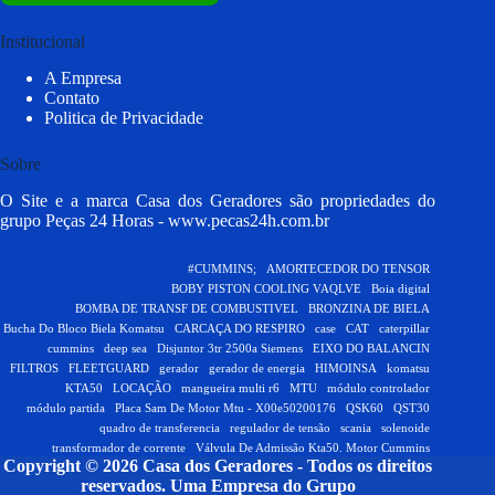
Institucional
A Empresa
Contato
Politica de Privacidade
Sobre
O Site e a marca Casa dos Geradores são propriedades do
grupo Peças 24 Horas -
www.pecas24h.com.br
#CUMMINS;
AMORTECEDOR DO TENSOR
BOBY PISTON COOLING VAQLVE
Boia digital
BOMBA DE TRANSF DE COMBUSTIVEL
BRONZINA DE BIELA
Bucha Do Bloco Biela Komatsu
CARCAÇA DO RESPIRO
case
CAT
caterpillar
cummins
deep sea
Disjuntor 3tr 2500a Siemens
EIXO DO BALANCIN
FILTROS
FLEETGUARD
gerador
gerador de energia
HIMOINSA
komatsu
KTA50
LOCAÇÃO
mangueira multi r6
MTU
módulo controlador
módulo partida
Placa Sam De Motor Mtu - X00e50200176
QSK60
QST30
quadro de transferencia
regulador de tensão
scania
solenoide
transformador de corrente
Válvula De Admissão Kta50. Motor Cummins
Copyright © 2026 Casa dos Geradores - Todos os direitos
reservados.
Uma Empresa do Grupo