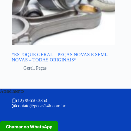
*ESTOQUE GERAL – PEÇAS NOVAS E SEMI-
NOVAS – TODAS ORIGINAIS*
Geral
,
Peças
Atendimento
(12) 99650-3854
contato@pecas24h.com.br
Chamar no WhatsApp