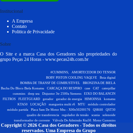
Institucional
A Empresa
Contato
Politica de Privacidade
Sobre
O Site e a marca Casa dos Geradores são propriedades do
grupo Peças 24 Horas -
www.pecas24h.com.br
#CUMMINS;
AMORTECEDOR DO TENSOR
BOBY PISTON COOLING VAQLVE
Boia digital
BOMBA DE TRANSF DE COMBUSTIVEL
BRONZINA DE BIELA
Bucha Do Bloco Biela Komatsu
CARCAÇA DO RESPIRO
case
CAT
caterpillar
cummins
deep sea
Disjuntor 3tr 2500a Siemens
EIXO DO BALANCIN
FILTROS
FLEETGUARD
gerador
gerador de energia
HIMOINSA
komatsu
KTA50
LOCAÇÃO
mangueira multi r6
MTU
módulo controlador
módulo partida
Placa Sam De Motor Mtu - X00e50200176
QSK60
QST30
quadro de transferencia
regulador de tensão
scania
solenoide
transformador de corrente
Válvula De Admissão Kta50. Motor Cummins
Copyright © 2026 Casa dos Geradores - Todos os direitos
reservados.
Uma Empresa do Grupo