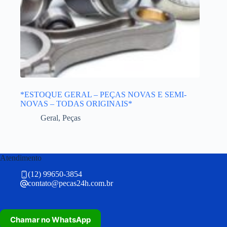
*ESTOQUE GERAL – PEÇAS NOVAS E SEMI-
NOVAS – TODAS ORIGINAIS*
Geral
,
Peças
Atendimento
(12) 99650-3854
contato@pecas24h.com.br
Chamar no WhatsApp