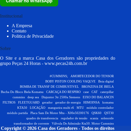
Chamar no WhatsApp
Institucional
A Empresa
Contato
Politica de Privacidade
Sobre
O Site e a marca Casa dos Geradores são propriedades do
grupo Peças 24 Horas -
www.pecas24h.com.br
#CUMMINS;
AMORTECEDOR DO TENSOR
BOBY PISTON COOLING VAQLVE
Boia digital
BOMBA DE TRANSF DE COMBUSTIVEL
BRONZINA DE BIELA
Bucha Do Bloco Biela Komatsu
CARCAÇA DO RESPIRO
case
CAT
caterpillar
cummins
deep sea
Disjuntor 3tr 2500a Siemens
EIXO DO BALANCIN
FILTROS
FLEETGUARD
gerador
gerador de energia
HIMOINSA
komatsu
KTA50
LOCAÇÃO
mangueira multi r6
MTU
módulo controlador
módulo partida
Placa Sam De Motor Mtu - X00e50200176
QSK60
QST30
quadro de transferencia
regulador de tensão
scania
solenoide
transformador de corrente
Válvula De Admissão Kta50. Motor Cummins
Copyright © 2026 Casa dos Geradores - Todos os direitos