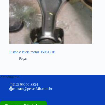
Pistão e Biela motor 35081216
Peças
Atendimento
(12) 99650-3854
contato@pecas24h.com.br