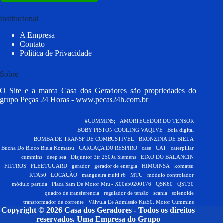
Institucional
A Empresa
Contato
Politica de Privacidade
Sobre
O Site e a marca Casa dos Geradores são propriedades do
grupo Peças 24 Horas -
www.pecas24h.com.br
#CUMMINS;
AMORTECEDOR DO TENSOR
BOBY PISTON COOLING VAQLVE
Boia digital
BOMBA DE TRANSF DE COMBUSTIVEL
BRONZINA DE BIELA
Bucha Do Bloco Biela Komatsu
CARCAÇA DO RESPIRO
case
CAT
caterpillar
cummins
deep sea
Disjuntor 3tr 2500a Siemens
EIXO DO BALANCIN
FILTROS
FLEETGUARD
gerador
gerador de energia
HIMOINSA
komatsu
KTA50
LOCAÇÃO
mangueira multi r6
MTU
módulo controlador
módulo partida
Placa Sam De Motor Mtu - X00e50200176
QSK60
QST30
quadro de transferencia
regulador de tensão
scania
solenoide
transformador de corrente
Válvula De Admissão Kta50. Motor Cummins
Copyright © 2026 Casa dos Geradores - Todos os direitos
reservados.
Uma Empresa do Grupo