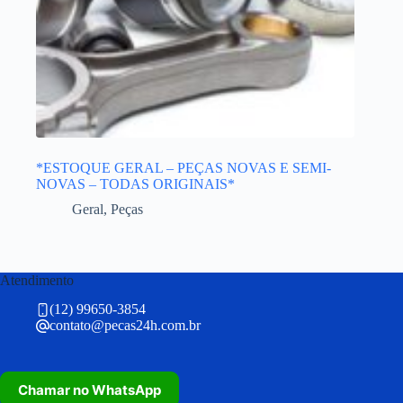
*ESTOQUE GERAL – PEÇAS NOVAS E SEMI-
NOVAS – TODAS ORIGINAIS*
Geral
,
Peças
Atendimento
(12) 99650-3854
contato@pecas24h.com.br
Chamar no WhatsApp