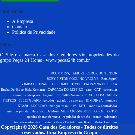
Institucional
A Empresa
Contato
Politica de Privacidade
Sobre
O Site e a marca Casa dos Geradores são propriedades do
grupo Peças 24 Horas -
www.pecas24h.com.br
#CUMMINS;
AMORTECEDOR DO TENSOR
BOBY PISTON COOLING VAQLVE
Boia digital
BOMBA DE TRANSF DE COMBUSTIVEL
BRONZINA DE BIELA
Bucha Do Bloco Biela Komatsu
CARCAÇA DO RESPIRO
case
CAT
caterpillar
cummins
deep sea
Disjuntor 3tr 2500a Siemens
EIXO DO BALANCIN
FILTROS
FLEETGUARD
gerador
gerador de energia
HIMOINSA
komatsu
KTA50
LOCAÇÃO
mangueira multi r6
MTU
módulo controlador
módulo partida
Placa Sam De Motor Mtu - X00e50200176
QSK60
QST30
quadro de transferencia
regulador de tensão
scania
solenoide
transformador de corrente
Válvula De Admissão Kta50. Motor Cummins
Copyright © 2026 Casa dos Geradores - Todos os direitos
reservados.
Uma Empresa do Grupo