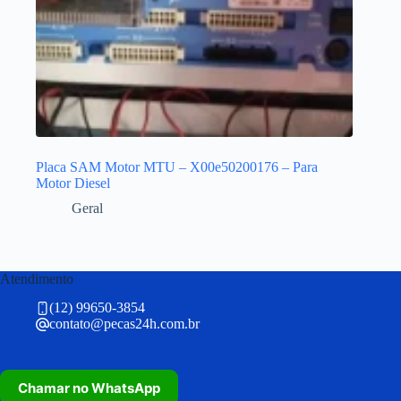
Placa SAM Motor MTU – X00e50200176 – Para
Motor Diesel
Geral
Atendimento
(12) 99650-3854
contato@pecas24h.com.br
Chamar no WhatsApp