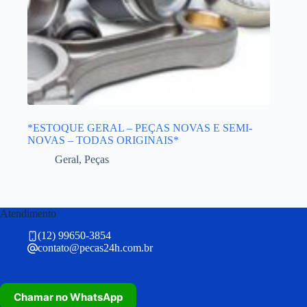
*ESTOQUE GERAL – PEÇAS NOVAS E SEMI-
NOVAS – TODAS ORIGINAIS*
Geral
,
Peças
Atendimento
(12) 99650-3854
contato@pecas24h.com.br
Chamar no WhatsApp