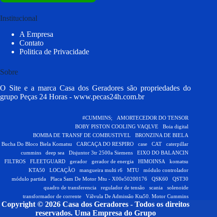
Institucional
A Empresa
Contato
Politica de Privacidade
Sobre
O Site e a marca Casa dos Geradores são propriedades do
grupo Peças 24 Horas -
www.pecas24h.com.br
#CUMMINS;
AMORTECEDOR DO TENSOR
BOBY PISTON COOLING VAQLVE
Boia digital
BOMBA DE TRANSF DE COMBUSTIVEL
BRONZINA DE BIELA
Bucha Do Bloco Biela Komatsu
CARCAÇA DO RESPIRO
case
CAT
caterpillar
cummins
deep sea
Disjuntor 3tr 2500a Siemens
EIXO DO BALANCIN
FILTROS
FLEETGUARD
gerador
gerador de energia
HIMOINSA
komatsu
KTA50
LOCAÇÃO
mangueira multi r6
MTU
módulo controlador
módulo partida
Placa Sam De Motor Mtu - X00e50200176
QSK60
QST30
quadro de transferencia
regulador de tensão
scania
solenoide
transformador de corrente
Válvula De Admissão Kta50. Motor Cummins
Copyright © 2026 Casa dos Geradores - Todos os direitos
reservados.
Uma Empresa do Grupo